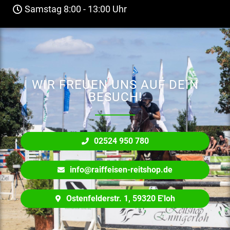
Samstag 8:00 - 13:00 Uhr
WIR FREUEN UNS AUF DEIN
BESUCH!
02524 950 780
info@raiffeisen-reitshop.de
Ostenfelderstr. 1, 59320 E'loh