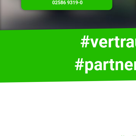
02586 9319-0
#vertr
#partne