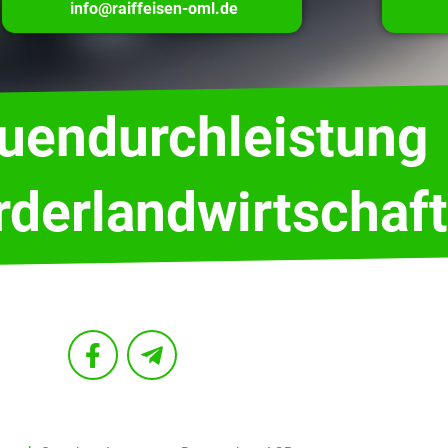
info@raiffeisen-oml.de
auendurchleistung
rderlandwirtschaft