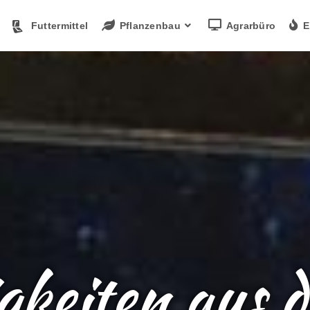
Futtermittel
Pflanzenbau
Agrarbüro
E
gkeiten aus d