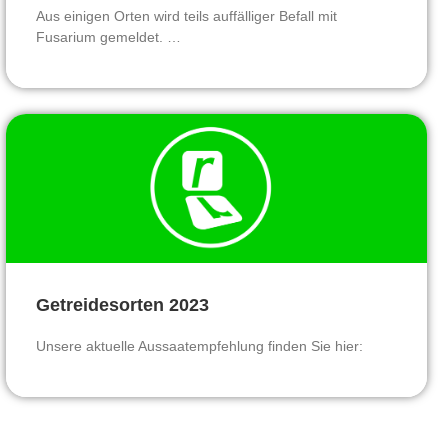
Aus einigen Orten wird teils auffälliger Befall mit
Fusarium gemeldet. …
Getreidesorten 2023
Unsere aktuelle Aussaatempfehlung finden Sie hier: