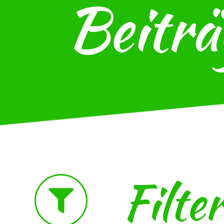
Beiträ
Filte