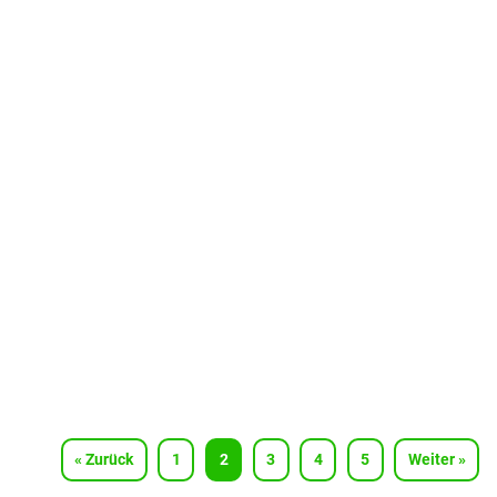
« Zurück
1
2
3
4
5
Weiter »