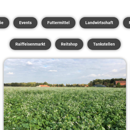
ie
Events
Futtermittel
Landwirtschaft
Raiffeisenmarkt
Reitshop
Tankstellen