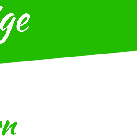
ge
rn