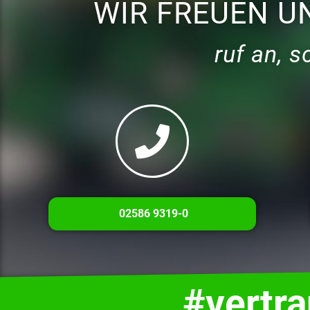
WIR FREUEN U
ruf an, 
02586 9319-0
#vertr