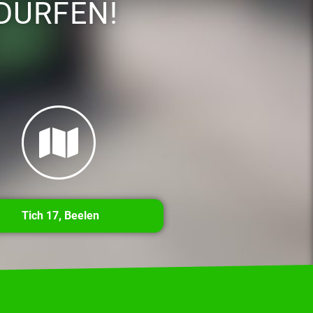
DÜRFEN!
Tich 17, Beelen