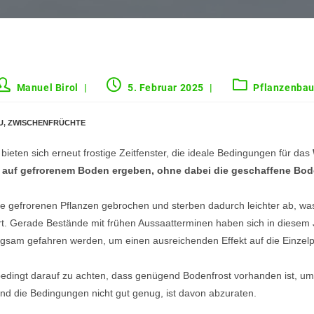
Manuel Birol
5. Februar 2025
Pflanzenba
U
,
ZWISCHENFRÜCHTE
eten sich erneut frostige Zeitfenster, die ideale Bedingungen für das
auf gefrorenem Boden ergeben, ohne dabei die geschaffene Bode
 gefrorenen Pflanzen gebrochen und sterben dadurch leichter ab, was
ert. Gerade Bestände mit frühen Aussaatterminen haben sich in diesem J
ngsam gefahren werden, um einen ausreichenden Effekt auf die Einzelpf
bedingt darauf zu achten, dass genügend Bodenfrost vorhanden ist, u
ind die Bedingungen nicht gut genug, ist davon abzuraten.