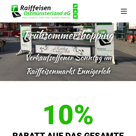
Frühsommershopping
Verkaufsoffener Sonntag im
Raiffeisenmarkt Ennigerloh
10%
RABATT AUF DAS GESAMTE