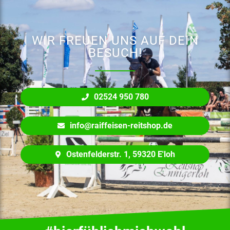
WIR FREUEN UNS AUF DEIN
BESUCH!
02524 950 780
info@raiffeisen-reitshop.de
Ostenfelderstr. 1, 59320 E'loh