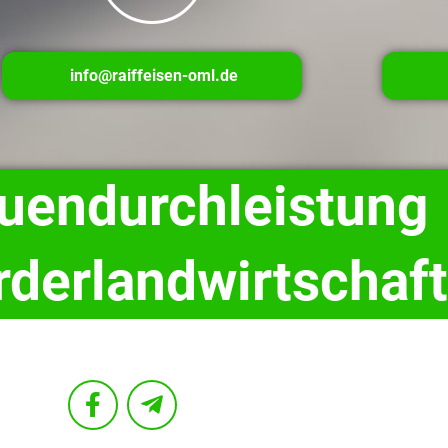
info@raiffeisen-oml.de
auendurchleistung
rderlandwirtschaft