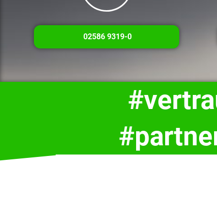
02586 9319-0
#vertr
#partne