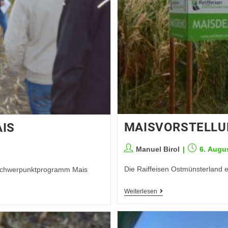
MAISVORSTELLU
IS
Manuel Birol
6. Augu
Die Raiffeisen Ostmünsterland 
 Schwerpunktprogramm Mais
Weiterlesen