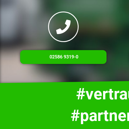
02586 9319-0
#vertr
#partne