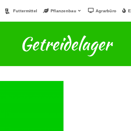
Futtermittel
Pflanzenbau
Agrarbüro
E
Getreidelager