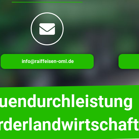
info@raiffeisen-oml.de
auendurchleistung
rderlandwirtschaft