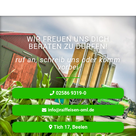
WIR FREUEN UNS DICH
BERATEN ZU DÜRFEN!
ruf an, schreib uns oder komm
vorbei
02586 9319-0
info@raiffeisen-oml.de
Tich 17, Beelen