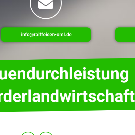
info@raiffeisen-oml.de
auendurchleistung
rderlandwirtschaft