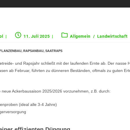
ol
11. Juli 2025
Allgemein
/
Landwirtschaft
FLANZENBAU
,
RAPSANBAU
,
SAATRAPS
reide- und Rapsjahr schließt mit der laufenden Ernte ab. Der nasse H
sen ab Februar, führten zu dünneren Beständen, oftmals zu guten Er
ie neue Ackerbausaison 2025/2026 vorzunehmen, z.B. durch:
enproben (ideal alle 3-4 Jahre)
gerversorgung
einer effizienten Düngung