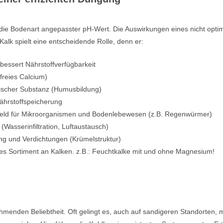
n die Bodenart angepasster pH-Wert. Die Auswirkungen eines nicht opti
Kalk spielt eine entscheidende Rolle, denn er:
bessert Nährstoffverfügbarkeit
(freies Calcium)
ischer Substanz (Humusbildung)
ährstoffspeicherung
mfeld für Mikroorganismen und Bodenlebewesen (z.B. Regenwürmer)
(Wasserinfiltration, Luftaustausch)
g und Verdichtungen (Krümelstruktur)
ites Sortiment an Kalken. z.B.: Feuchtkalke mit und ohne Magnesium!
hmenden Beliebtheit. Oft gelingt es, auch auf sandigeren Standorten, m