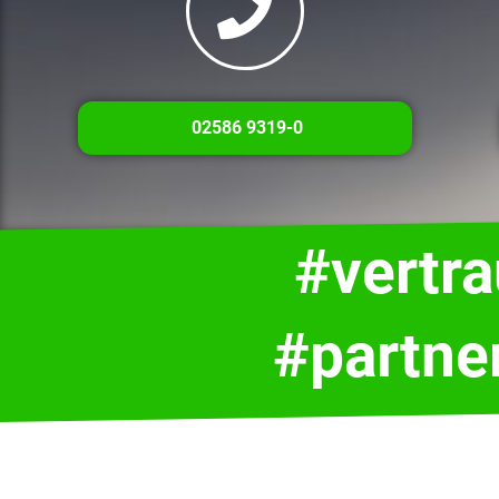
02586 9319-0
#vertr
#partne