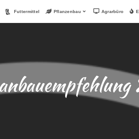
Futtermittel
Pflanzenbau
Agrarbüro
E
anbauempfehlung