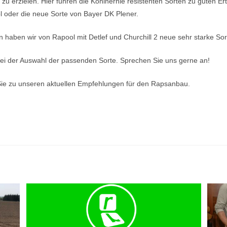
zu erzielen. Hier führen die Kohlhernie resistenten Sorten zu guten Ert
 oder die neue Sorte von Bayer DK Plener.
haben wir von Rapool mit Detlef und Churchill 2 neue sehr starke Sor
bei der Auswahl der passenden Sorte. Sprechen Sie uns gerne an!
Sie zu unseren aktuellen Empfehlungen für den Rapsanbau.