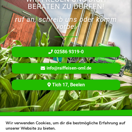
BERATEN ZU DÜRFEN!
ruf an, schreib uns oder komm
vorbei
02586 9319-0
info@raiffeisen-oml.de
Tich 17, Beelen
Copyright © 2022 Raiffeisen Ostmünsterland eG
Wir verwenden Cookies, um dir die bestmögliche Erfahrung auf
unserer Website zu bieten.