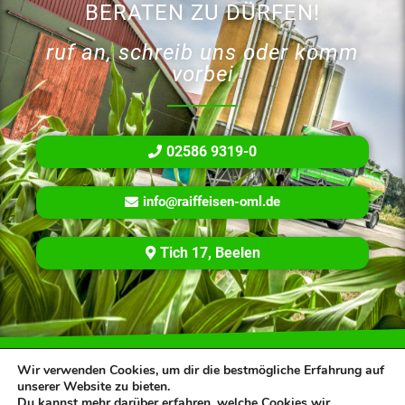
BERATEN ZU DÜRFEN!
ruf an, schreib uns oder komm
vorbei
02586 9319-0
info@raiffeisen-oml.de
Tich 17, Beelen
Copyright © 2022 Raiffeisen Ostmünsterland eG
Wir verwenden Cookies, um dir die bestmögliche Erfahrung auf
unserer Website zu bieten.
Du kannst mehr darüber erfahren, welche Cookies wir