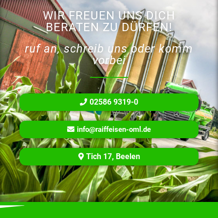
WIR FREUEN UNS DICH
BERATEN ZU DÜRFEN!
ruf an, schreib uns oder komm
vorbei
02586 9319-0
info@raiffeisen-oml.de
Tich 17, Beelen