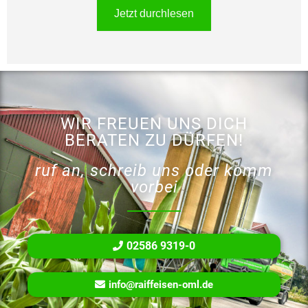
Jetzt durchlesen
WIR FREUEN UNS DICH
BERATEN ZU DÜRFEN!
ruf an, schreib uns oder komm
vorbei
02586 9319-0
info@raiffeisen-oml.de